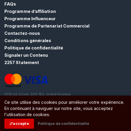
E
FAQs
Z
Programme d’affiliation
-
Programme Influenceur
V
O
Programme de Partenariat Commercial
U
Contactez-nous
S
G
Conditions générales
R
Politique de confidentialité
A
Signaler un Contenu
T
U
2257 Statement
I
T
E
M
E
N
ATW Ltd, Essex, SS0 7EU, United Kingdom
T
Ce site utilise des cookies pour améliorer votre expérience.
>
En continuant à naviguer sur notre site, vous acceptez
l'utilisation de cookies.
A
J'accepte
Politique de confidentialité
c