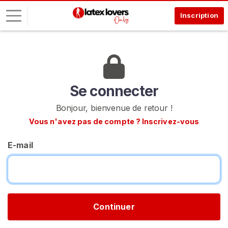
Inscription
C
o
n
n
Se connecter
e
Bonjour, bienvenue de retour !
x
Vous n'avez pas de compte ? Inscrivez-vous
i
o
E-mail
n
I
N
S
C
R
Continuer
I
V