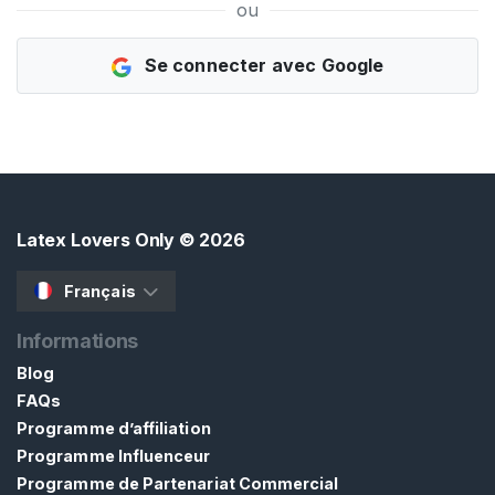
ou
E
Z
-
Se connecter avec Google
V
O
U
S
G
R
A
T
U
Latex Lovers Only
© 2026
I
T
E
Français
M
E
Informations
N
T
Blog
>
FAQs
Programme d’affiliation
Programme Influenceur
A
Programme de Partenariat Commercial
c