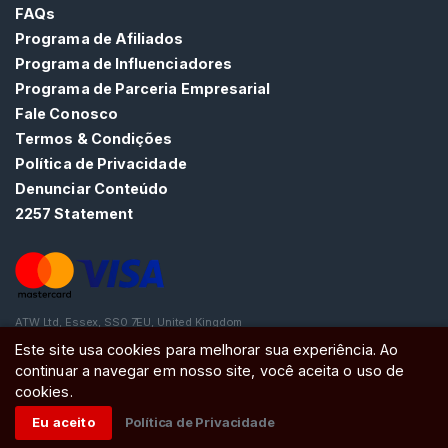
G
FAQs
R
Programa de Afiliados
Á
Programa de Influenciadores
T
I
Programa de Parceria Empresarial
S
Fale Conosco
>
Termos & Condições
Política de Privacidade
I
Denunciar Conteúdo
n
2257 Statement
í
c
i
o
ATW Ltd, Essex, SS0 7EU, United Kingdom
Este site usa cookies para melhorar sua experiência. Ao
P
continuar a navegar em nosso site, você aceita o uso de
r
cookies.
o
Eu aceito
Política de Privacidade
c