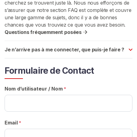
cherchez se trouvent juste là. Nous nous efforçons de
E
Z
s’assurer que notre section FAQ est complète et couvre
-
une large gamme de sujets, donc il y a de bonnes
V
chances que vous trouviez ce que vous avez besoin.
O
U
Questions fréquemment posées
S
G
R
Je n’arrive pas à me connecter, que puis-je faire ?
A
T
U
Formulaire de Contact
I
T
E
M
Nom d’utilisateur / Nom
*
E
N
T
>
Email
*
A
c