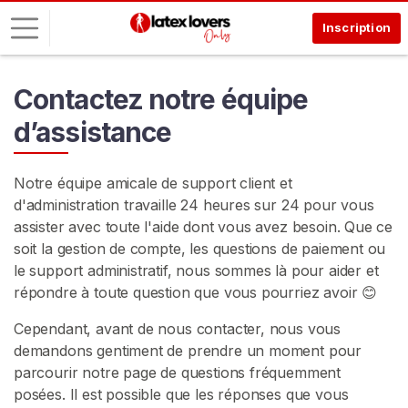
Inscription
C
Contactez notre équipe
o
d’assistance
n
n
e
Notre équipe amicale de support client et
x
d'administration travaille 24 heures sur 24 pour vous
i
assister avec toute l'aide dont vous avez besoin. Que ce
o
soit la gestion de compte, les questions de paiement ou
n
le support administratif, nous sommes là pour aider et
répondre à toute question que vous pourriez avoir 😊
I
N
Cependant, avant de nous contacter, nous vous
S
demandons gentiment de prendre un moment pour
C
R
parcourir notre page de questions fréquemment
I
posées. Il est possible que les réponses que vous
V