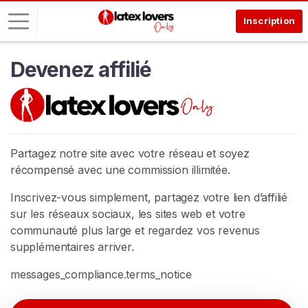
Inscription
Devenez affilié
C
o
n
n
e
x
Partagez notre site avec votre réseau et soyez
i
récompensé avec une commission illimitée.
o
Inscrivez-vous simplement, partagez votre lien d’affilié
n
sur les réseaux sociaux, les sites web et votre
I
communauté plus large et regardez vos revenus
N
supplémentaires arriver.
S
C
messages_compliance.terms_notice
R
I
V