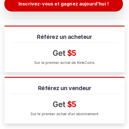
E
Inscrivez-vous et gagnez aujourd'hui !
Z
-
V
O
U
S
Référez un acheteur
G
R
A
Get
$5
T
U
Sur le premier achat de KinkCoins
I
T
E
M
E
Référez un vendeur
N
T
>
Get
$5
Sur le premier achat d’un abonnement
A
c