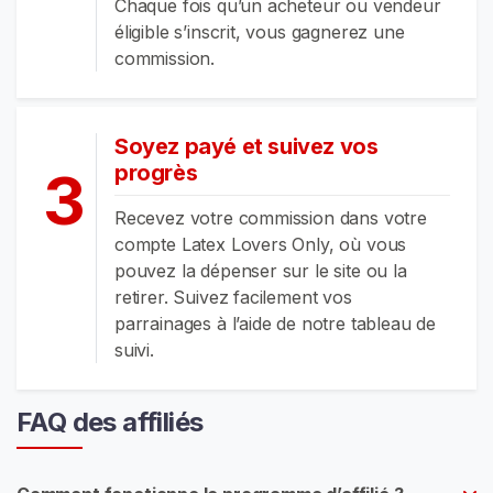
Chaque fois qu’un acheteur ou vendeur
v
éligible s’inscrit, vous gagnerez une
e
commission.
n
d
e
Soyez payé et suivez vos
u
progrès
3
r
s
Recevez votre commission dans votre
compte Latex Lovers Only, où vous
L
pouvez la dépenser sur le site ou la
a
retirer. Suivez facilement vos
t
parrainages à l’aide de notre tableau de
e
suivi.
x
C
FAQ des affiliés
o
n
t