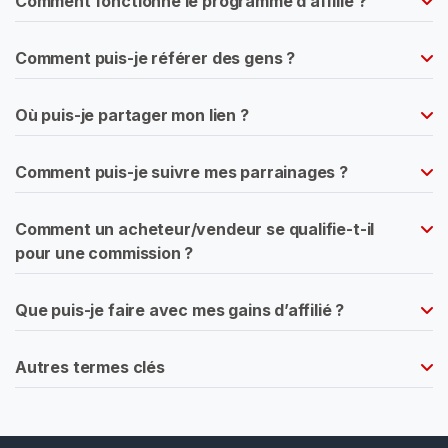
Comment fonctionne le programme d’affilié ?
e
n
t
Comment puis-je référer des gens ?
V
Où puis-je partager mon lien ?
ê
t
e
Comment puis-je suivre mes parrainages ?
m
e
Comment un acheteur/vendeur se qualifie-t-il
n
pour une commission ?
t
s
Que puis-je faire avec mes gains d’affilié ?
E
n
L
Autres termes clés
a
t
e