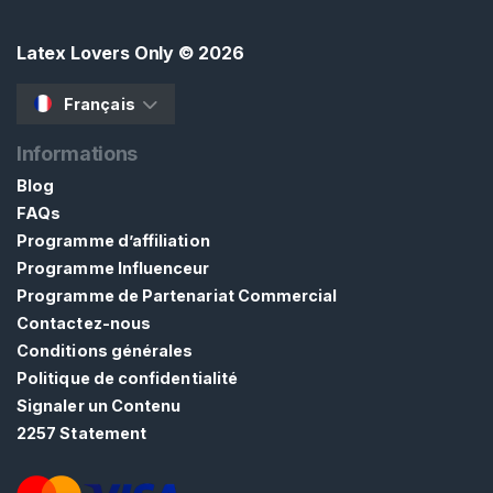
x
Latex Lovers Only
© 2026
L
a
Français
t
e
Informations
x
Blog
B
FAQs
D
Programme d’affiliation
S
Programme Influenceur
M
Programme de Partenariat Commercial
F
Contactez-nous
é
Conditions générales
t
Politique de confidentialité
i
Signaler un Contenu
c
2257 Statement
h
i