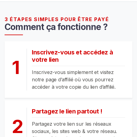
c
u
3 ÉTAPES SIMPLES POUR ÊTRE PAYÉ
e
Comment ça fonctionne ?
i
l
Inscrivez-vous et accédez à
P
votre lien
1
a
r
Inscrivez-vous simplement et visitez
c
notre page d’affilié où vous pourrez
o
accéder à votre copie du lien d’affilié.
u
r
i
Partagez le lien partout !
r
2
l
Partagez votre lien sur les réseaux
e
sociaux, les sites web & votre réseau.
s