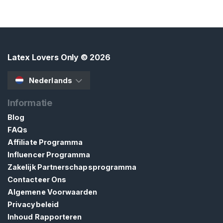
G
I
S
T
R
E
R
Latex Lovers Only
© 2026
E
N
Nederlands
>
Informatie
H
Blog
o
FAQs
m
Affiliate Programma
e
Influencer Programma
Zakelijk Partnerschapsprogramma
Contacteer Ons
V
Algemene Voorwaarden
e
Privacybeleid
r
Inhoud Rapporteren
k