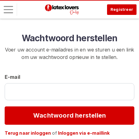
Registreer
I
Wachtwoord herstellen
n
l
Voer uw account e-mailadres in en we sturen u een link
o
om uw wachtwoord opnieuw in te stellen.
g
g
e
E-mail
n
G
R
A
T
Wachtwoord herstellen
I
S
R
Terug naar inloggen
of
Inloggen via e-maillink
E