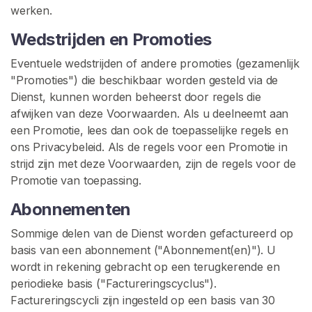
n
werken.
g
Wedstrijden en Promoties
L
Eventuele wedstrijden of andere promoties (gezamenlijk
a
"Promoties") die beschikbaar worden gesteld via de
t
Dienst, kunnen worden beheerst door regels die
e
afwijken van deze Voorwaarden. Als u deelneemt aan
x
een Promotie, lees dan ook de toepasselijke regels en
B
ons Privacybeleid. Als de regels voor een Promotie in
D
strijd zijn met deze Voorwaarden, zijn de regels voor de
S
Promotie van toepassing.
M
Abonnementen
L
Sommige delen van de Dienst worden gefactureerd op
a
basis van een abonnement ("Abonnement(en)"). U
t
wordt in rekening gebracht op een terugkerende en
e
periodieke basis ("Factureringscyclus").
x
Factureringscycli zijn ingesteld op een basis van 30
V