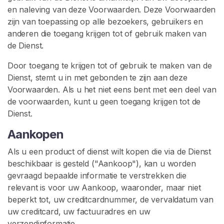
G
en naleving van deze Voorwaarden. Deze Voorwaarden
I
S
zijn van toepassing op alle bezoekers, gebruikers en
T
anderen die toegang krijgen tot of gebruik maken van
R
de Dienst.
E
R
Door toegang te krijgen tot of gebruik te maken van de
E
N
Dienst, stemt u in met gebonden te zijn aan deze
>
Voorwaarden. Als u het niet eens bent met een deel van
de voorwaarden, kunt u geen toegang krijgen tot de
Dienst.
H
o
Aankopen
m
Als u een product of dienst wilt kopen die via de Dienst
e
beschikbaar is gesteld ("Aankoop"), kan u worden
gevraagd bepaalde informatie te verstrekken die
V
relevant is voor uw Aankoop, waaronder, maar niet
e
beperkt tot, uw creditcardnummer, de vervaldatum van
r
uw creditcard, uw factuuradres en uw
k
verzendinformatie.