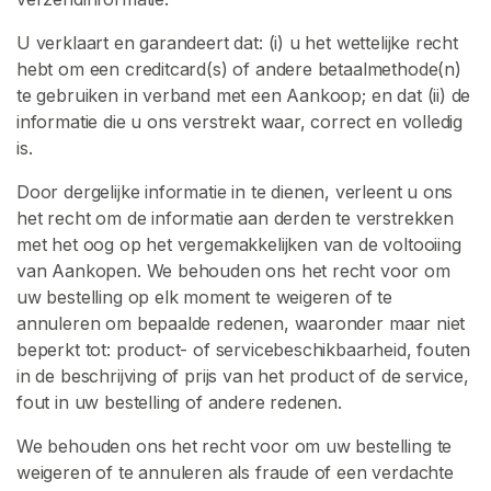
o
p
U verklaart en garandeert dat: (i) u het wettelijke recht
e
hebt om een creditcard(s) of andere betaalmethode(n)
r
te gebruiken in verband met een Aankoop; en dat (ii) de
s
informatie die u ons verstrekt waar, correct en volledig
B
is.
l
Door dergelijke informatie in te dienen, verleent u ons
a
het recht om de informatie aan derden te verstrekken
d
met het oog op het vergemakkelijken van de voltooiing
e
van Aankopen. We behouden ons het recht voor om
r
uw bestelling op elk moment te weigeren of te
e
annuleren om bepaalde redenen, waaronder maar niet
n
beperkt tot: product- of servicebeschikbaarheid, fouten
in de beschrijving of prijs van het product of de service,
L
fout in uw bestelling of andere redenen.
a
t
We behouden ons het recht voor om uw bestelling te
e
weigeren of te annuleren als fraude of een verdachte