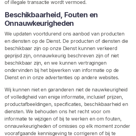
x
of illegale transactie wordt vermoed.
C
Beschikbaarheid, Fouten en
o
Onnauwkeurigheden
n
t
We updaten voortdurend ons aanbod van producten
e
en diensten op de Dienst. De producten of diensten die
n
beschikbaar zijn op onze Dienst kunnen verkeerd
t
geprijsd zijn, onnauwkeurig beschreven zijn of niet
beschikbaar zijn, en we kunnen vertragingen
L
ondervinden bij het bijwerken van informatie op de
a
Dienst en in onze advertenties op andere websites.
t
e
Wij kunnen niet en garanderen niet de nauwkeurigheid
x
of volledigheid van enige informatie, inclusief prijzen,
K
productafbeeldingen, specificaties, beschikbaarheid en
l
diensten. We behouden ons het recht voor om
e
informatie te wijzigen of bij te werken en om fouten,
d
onnauwkeurigheden of omissies op elk moment zonder
i
voorafgaande kennisgeving te corrigeren of bij te