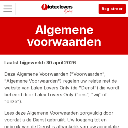
Registreer
Algemene
I
n
voorwaarden
l
o
g
g
Laatst bijgewerkt: 30 april 2026
e
Deze Algemene Voorwaarden ("Voorwaarden",
n
"Algemene Voorwaarden") regelen uw relatie met de
website van Latex Lovers Only (de "Dienst") die wordt
G
R
beheerd door Latex Lovers Only ("ons", "wij" of
A
"onze").
T
I
Lees deze Algemene Voorwaarden zorgvuldig door
S
R
voordat u de Dienst gebruikt. Uw toegang tot en
E
gebruik van de Dienst is afhankelijk van uw acceptatie