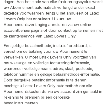
dagen. Aan het einde van elke factureringscyclus wordt
o
uw Abonnement automatisch verlengd onder exact
e
dezelfde voorwaarden, tenzij u het annuleert of Latex
t
Lovers Only het annuleert. U kunt uw
f
Abonnementsverlenging annuleren via uw online
e
accountbeheerpagina of door contact op te nemen met
t
de klantenservice van Latex Lovers Only.
i
s
Een geldige betaalmethode, inclusief creditcard, is
j
vereist om de betaling voor uw Abonnement te
verwerken. U moet Latex Lovers Only voorzien van
Z
nauwkeurige en volledige factureringsinformatie,
O
waaronder volledige naam, adres, staat, postcode,
E
K
telefoonnummer en geldige betaalmethode-informatie.
E
Door dergelijke betalingsinformatie in te dienen,
N
machtigt u Latex Lovers Only automatisch om alle
Abonnementskosten die via uw account zijn gemaakt in
rekening te brengen bij een dergelijke
betaalinstrumenten.