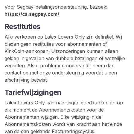
Voor Segpay-betalingsondersteuning, bezoek:
C
https://cs.segpay.com/
o
n
Restituties
t
a
Alle verkopen op Latex Lovers Only zijn definitief. Wij
c
bieden geen restituties voor abonnementen of
t
KinkCoin-aankopen. Uitzonderingen kunnen alleen
/
gelden in gevallen van dubbele betalingen of wettelijke
O
vereisten. Als u problemen ondervindt, neem dan
n
contact op met onze ondersteuning voordat u een
d
afschrijving betwist.
e
Tariefwijzigingen
r
s
Latex Lovers Only kan naar eigen goeddunken en op
t
elk moment de Abonnementskosten voor de
e
Abonnementen wijzigen. Elke wijziging in de
u
Abonnementskosten wordt van kracht aan het einde
n
van de dan geldende Factureringscyclus.