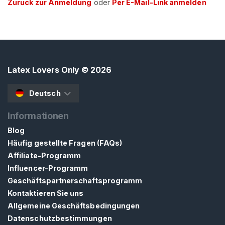
Zurück zur Anmeldung
oder
Per E-Mail-Link anmelden
N
S
I
E
S
I
C
H
Latex Lovers Only
© 2026
K
O
Deutsch
S
T
E
Informationen
N
Blog
L
O
Häufig gestellte Fragen (FAQs)
S
Affiliate-Programm
>
Influencer-Programm
Geschäftspartnerschaftsprogramm
S
Kontaktieren Sie uns
t
Allgemeine Geschäftsbedingungen
a
Datenschutzbestimmungen