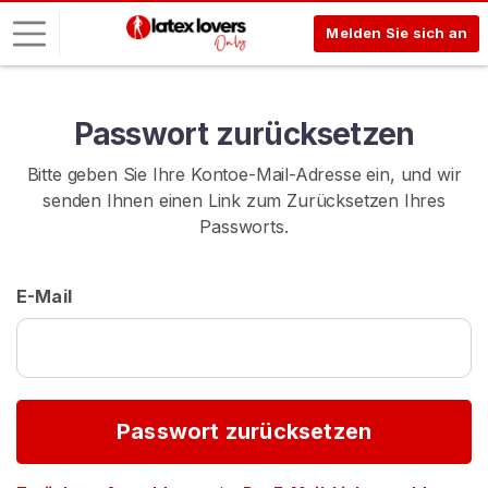
Melden Sie sich an
L
Passwort zurücksetzen
o
g
Bitte geben Sie Ihre Kontoe-Mail-Adresse ein, und wir
-
senden Ihnen einen Link zum Zurücksetzen Ihres
I
Passworts.
n
R
E-Mail
E
G
I
S
T
R
I
Passwort zurücksetzen
E
R
E