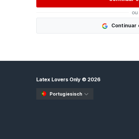
G
R
ou
Á
T
Continuar 
I
S
>
I
n
í
Latex Lovers Only
© 2026
c
i
Portugiesisch
o
P
r
o
c