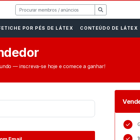
FETICHE POR PÉS DE LÁTEX
CONTEÚDO DE LÁTEX
endedor
undo — inscreva-se hoje e comece a ganhar!
Vende
G
1
om Email