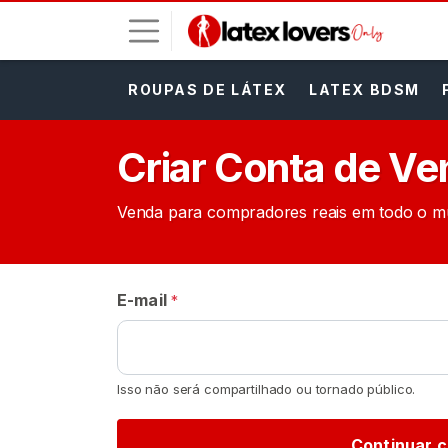
ROUPAS DE LÁTEX
LATEX BDSM
E
n
t
Criar Conta de V
r
a
Venda para compradores reais em todo o m
r
I
N
S
E-mail
*
C
R
E
V
A
Isso não será compartilhado ou tornado público.
-
S
E
Continuar c