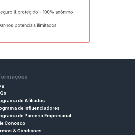
eguro & protegido - 100% anônimo
anhos potenciais ilimitados
nformações
og
AQs
ograma de Afiliados
ograma de Influenciadores
ograma de Parceria Empresarial
le Conosco
rmos & Condições