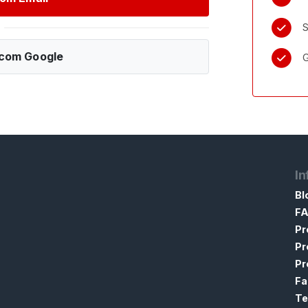
S
com Google
G
I
Bl
F
Pr
Pr
Pr
Fa
Te