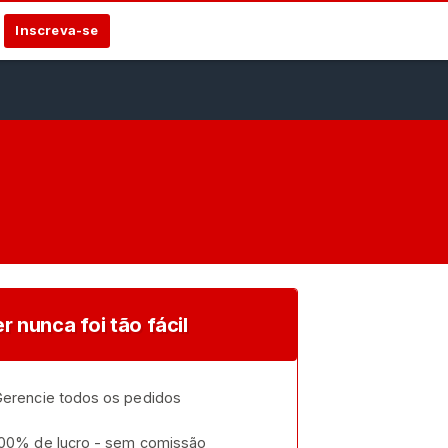
Inscreva-se
r nunca foi tão fácil
erencie todos os pedidos
00% de lucro - sem comissão