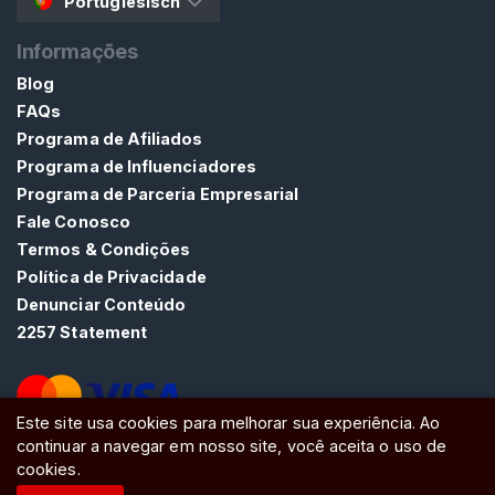
t
Portugiesisch
e
Informações
ú
d
Blog
o
FAQs
D
Programa de Afiliados
e
Programa de Influenciadores
L
Programa de Parceria Empresarial
á
Fale Conosco
t
Termos & Condições
e
Política de Privacidade
x
Denunciar Conteúdo
2257 Statement
R
o
u
p
Este site usa cookies para melhorar sua experiência. Ao
continuar a navegar em nosso site, você aceita o uso de
a
ATW Ltd, Essex, SS0 7EU, United Kingdom
cookies.
s