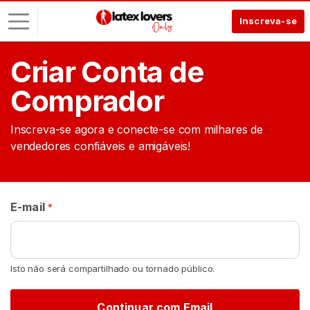
Inscreva-se
Criar Conta de
E
n
Comprador
t
r
Inscreva-se agora e conecte-se com milhares de
a
vendedores confiáveis e amigáveis!
r
I
N
S
E-mail
*
C
R
E
V
A
Isto não será compartilhado ou tornado público.
-
S
E
Continuar com Email