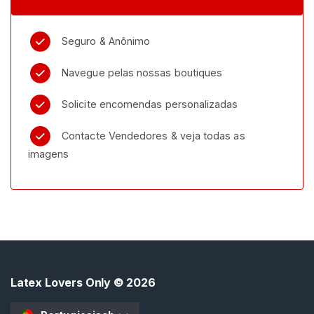
u
r
Seguro & Anônimo
a
r
Navegue pelas nossas boutiques
V
e
Solicite encomendas personalizadas
n
d
Contacte Vendedores & veja todas as
e
imagens
d
o
r
e
s
C
o
Latex Lovers Only
© 2026
n