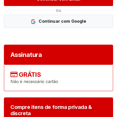
G
R
ou
Á
T
Continuar com Google
I
S
>
I
Assinatura
n
í
c
GRÁTIS
i
o
Não é necessário cartão
P
r
Compre itens de forma privada &
o
discreta
c